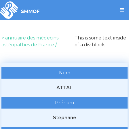
> annuaire des médecins
This is some text inside
ostéopathes de France /
of a div block.
Nom
ATTAL
Prénom
Stéphane