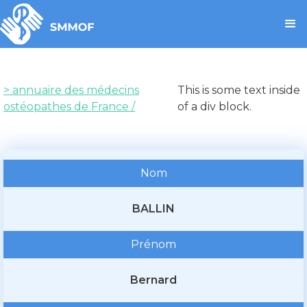
> annuaire des médecins
This is some text inside
ostéopathes de France /
of a div block.
Nom
BALLIN
Prénom
Bernard