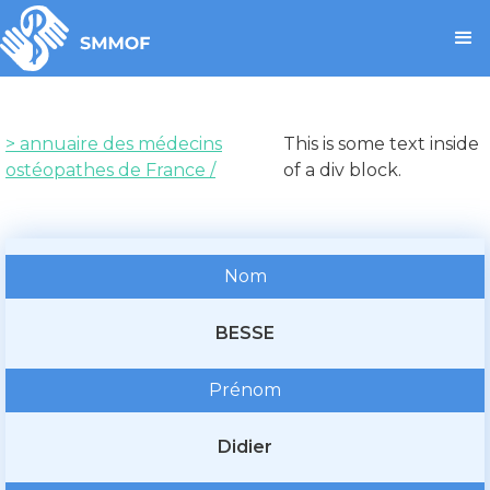
> annuaire des médecins
This is some text inside
ostéopathes de France /
of a div block.
Nom
BESSE
Prénom
Didier