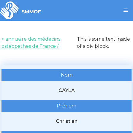
> annuaire des médecins
This is some text inside
ostéopathes de France /
of a div block.
Nom
CAYLA
Prénom
Christian