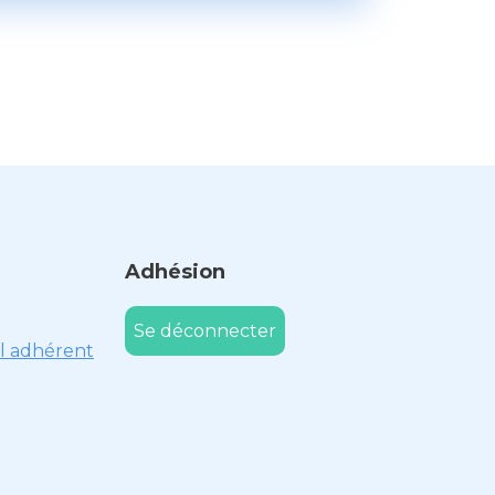
Adhésion
Se déconnecter
l adhérent