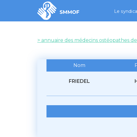
Le syndica
> annuaire des médecins ostéopathes de
Nom
FRIEDEL