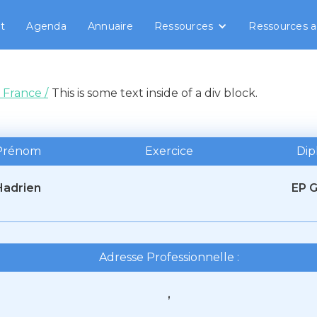
t
Agenda
Annuaire
Ressources
Ressources a
 France /
This is some text inside of a div block.
Prénom
Exercice
Di
Hadrien
EP 
Adresse Professionnelle :
,