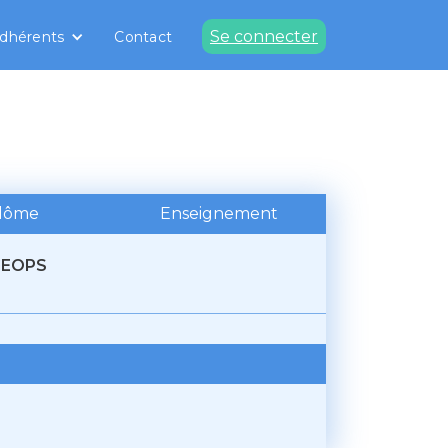
Se connecter
dhérents
Contact
plôme
Enseignement
GEOPS