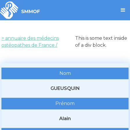
> annuaire des médecins
This is some text inside
ostéopathes de France /
of a div block.
Nom
GUEUSQUIN
Prénom
Alain