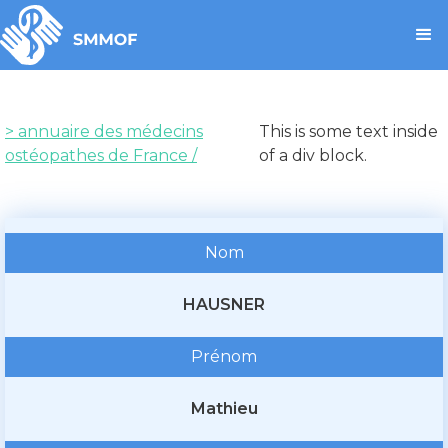
> annuaire des médecins
This is some text inside
ostéopathes de France /
of a div block.
Nom
HAUSNER
Prénom
Mathieu