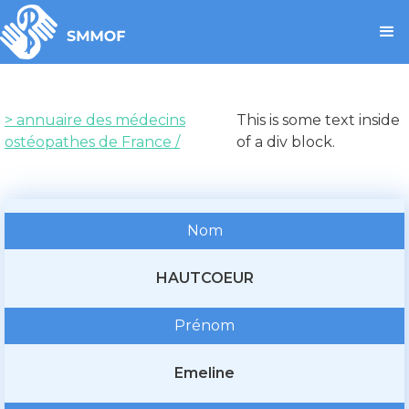
> annuaire des médecins
This is some text inside
ostéopathes de France /
of a div block.
Nom
HAUTCOEUR
Prénom
Emeline