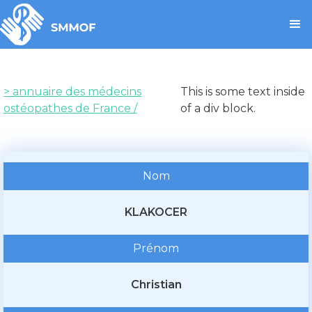
> annuaire des médecins
This is some text inside
ostéopathes de France /
of a div block.
Nom
KLAKOCER
Prénom
Christian