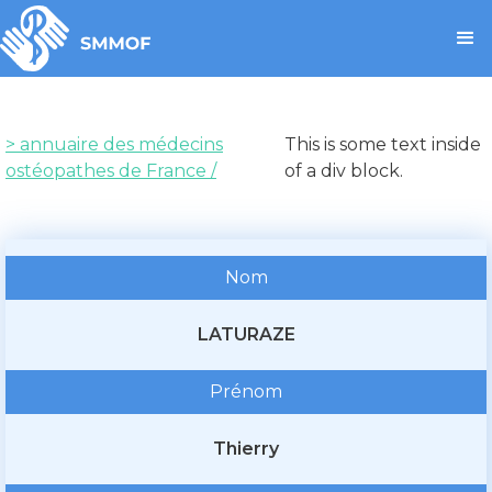
> annuaire des médecins
This is some text inside
ostéopathes de France /
of a div block.
Nom
LATURAZE
Prénom
Thierry