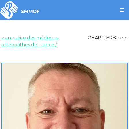
> annuaire des médecins
CHARTIER
Bruno
ostéopathes de France /
Médecin
CHARTIER
Bruno