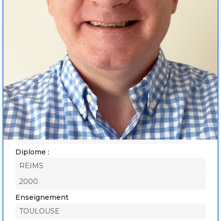
Exercice :
Médecine générale
Médecine du sport
Médecine manuelle et ostéopathique médicale
Diplome :
REIMS
2000
Enseignement
TOULOUSE