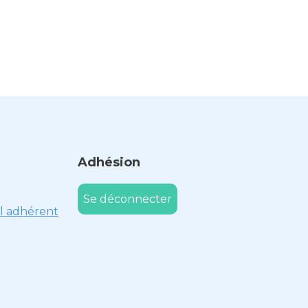
Adhésion
Se déconnecter
l adhérent