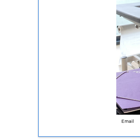
Exercice
Diplome
Enseig
Adresse
Téléph
Email