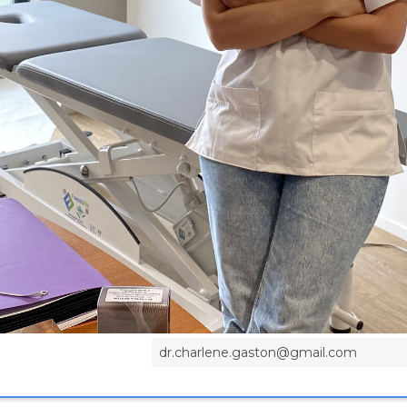
Médecine générale
 :
Médecine du sport
 :
Toulouse
2020
nement
6 Chein de
 professionnelle
31500
Toulo
Limayrac
one
786302417
dr.charlene.gaston@gmail.com