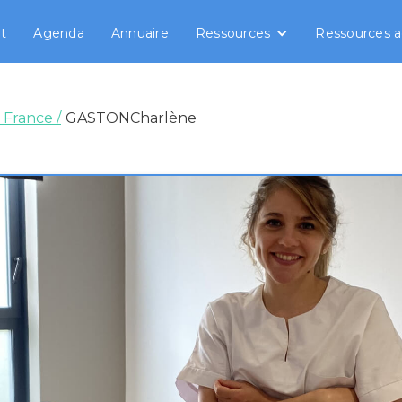
t
Agenda
Annuaire
Ressources
Ressources a
 France /
GASTON
Charlène
TON
Charlène