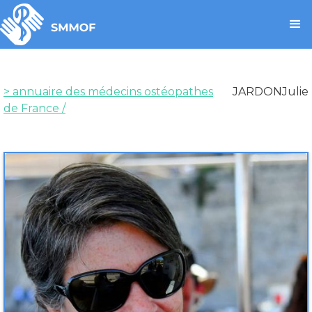
> annuaire des médecins ostéopathes
JARDON
Julie
de France /
Médecin
JARDON
Julie