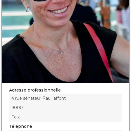
Médecine générale
Exercice :
Soins non programmés
Diplome :
Enseignement
Adresse professionnelle
4 rue sénateur Paul laffont
9000
Foix
Téléphone