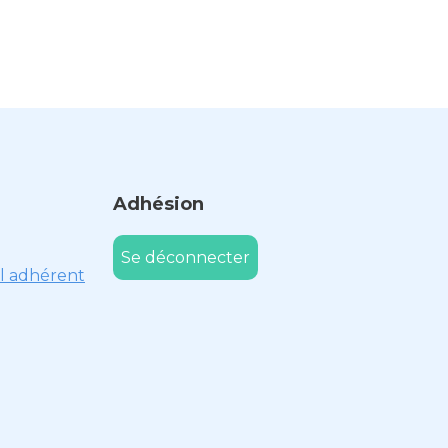
Adhésion
Se déconnecter
l adhérent