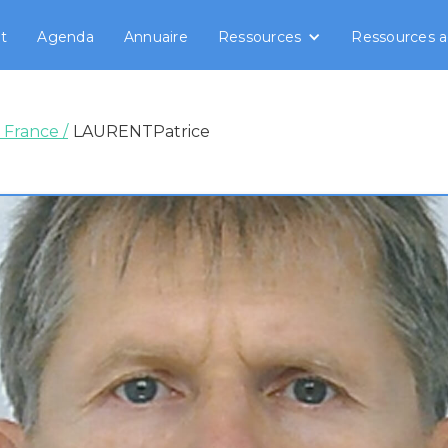
t
Agenda
Annuaire
Ressources
Ressources a
 France /
LAURENT
Patrice
ENT
Patrice