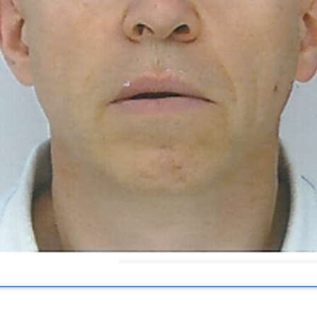
 :
Médecine du sport
 :
nancy
1990
nement
123 Rue Saint-
 professionnelle
54000
Nancy
Dizier
one
383351635
laurent.patr@wanadoo.fr