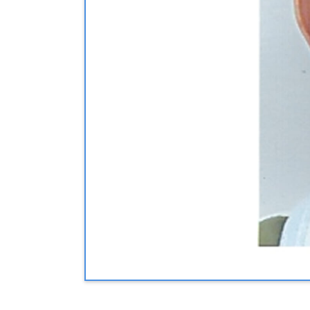
Exercice
Diplome
Enseig
Adresse
Téléph
Email