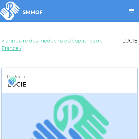
> annuaire des médecins ostéopathes de
LUCIE
France /
Médecin
LUCIE