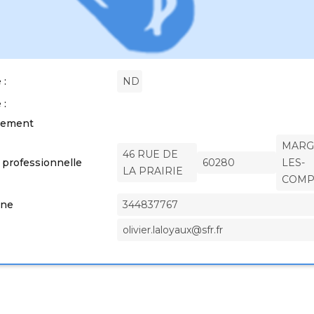
 :
ND
 :
nement
MARG
46 RUE DE
 professionnelle
60280
LES-
LA PRAIRIE
COMP
one
344837767
olivier.laloyaux@sfr.fr