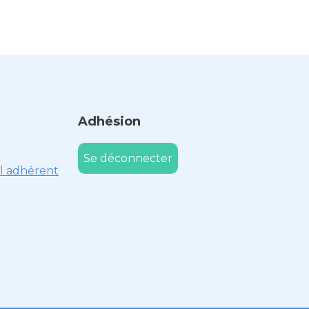
Adhésion
Se déconnecter
l adhérent