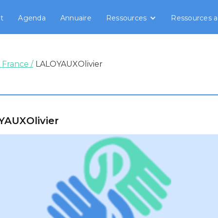
t
Agenda
Annuaire
Ressources
Ressources a
 France /
LALOYAUX
Olivier
YAUX
Olivier